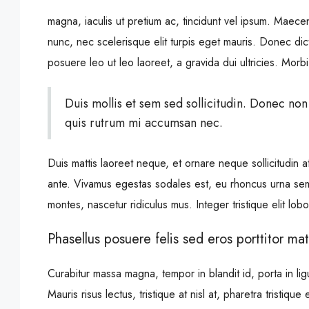
magna, iaculis ut pretium ac, tincidunt vel ipsum. Maec
nunc, nec scelerisque elit turpis eget mauris. Donec dict
posuere leo ut leo laoreet, a gravida dui ultricies. Morbi
Duis mollis et sem sed sollicitudin. Donec non
quis rutrum mi accumsan nec.
Duis mattis laoreet neque, et ornare neque sollicitudin 
ante. Vivamus egestas sodales est, eu rhoncus urna sem
montes, nascetur ridiculus mus. Integer tristique elit lo
Phasellus posuere felis sed eros porttitor mat
Curabitur massa magna, tempor in blandit id, porta in ligu
Mauris risus lectus, tristique at nisl at, pharetra tristique 