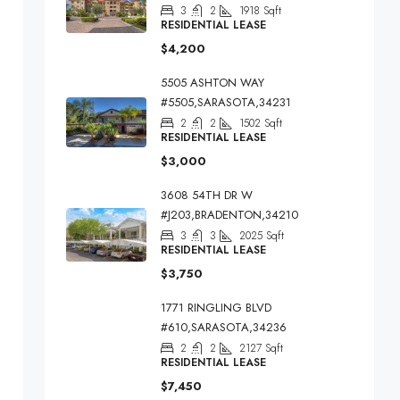
3
2
1918
Sqft
RESIDENTIAL LEASE
$4,200
5505 ASHTON WAY
#5505,SARASOTA,34231
2
2
1502
Sqft
RESIDENTIAL LEASE
$3,000
3608 54TH DR W
#J203,BRADENTON,34210
3
3
2025
Sqft
RESIDENTIAL LEASE
$3,750
1771 RINGLING BLVD
#610,SARASOTA,34236
2
2
2127
Sqft
RESIDENTIAL LEASE
$7,450