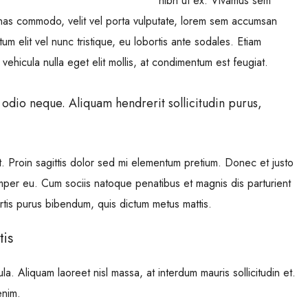
nibh ut ex. Vivamus sem
enas commodo, velit vel porta vulputate, lorem sem accumsan
um elit vel nunc tristique, eu lobortis ante sodales. Etiam
 vehicula nulla eget elit mollis, at condimentum est feugiat.
 odio neque. Aliquam hendrerit sollicitudin purus,
at. Proin sagittis dolor sed mi elementum pretium. Donec et justo
per eu. Cum sociis natoque penatibus et magnis dis parturient
bortis purus bibendum, quis dictum metus mattis.
tis
la. Aliquam laoreet nisl massa, at interdum mauris sollicitudin et.
enim.