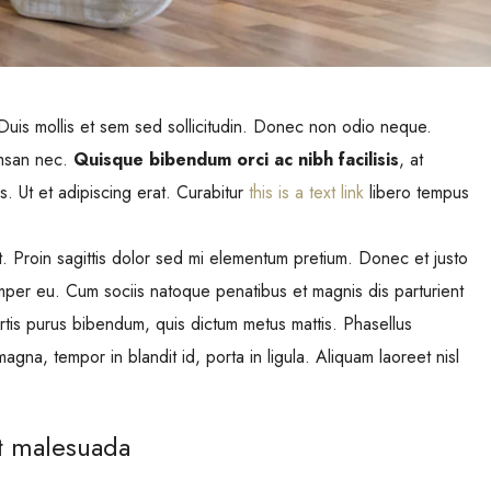
 Duis mollis et sem sed sollicitudin. Donec non odio neque.
umsan nec.
Quisque bibendum orci ac nibh facilisis
, at
. Ut et adipiscing erat. Curabitur
this is a text link
libero tempus
at. Proin sagittis dolor sed mi elementum pretium. Donec et justo
per eu. Cum sociis natoque penatibus et magnis dis parturient
bortis purus bibendum, quis dictum metus mattis. Phasellus
agna, tempor in blandit id, porta in ligula. Aliquam laoreet nisl
at malesuada