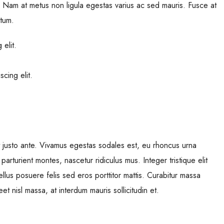
. Nam at metus non ligula egestas varius ac sed mauris. Fusce at
tum.
elit.
cing elit.
t justo ante. Vivamus egestas sodales est, eu rhoncus urna
rturient montes, nascetur ridiculus mus. Integer tristique elit
llus posuere felis sed eros porttitor mattis. Curabitur massa
et nisl massa, at interdum mauris sollicitudin et.