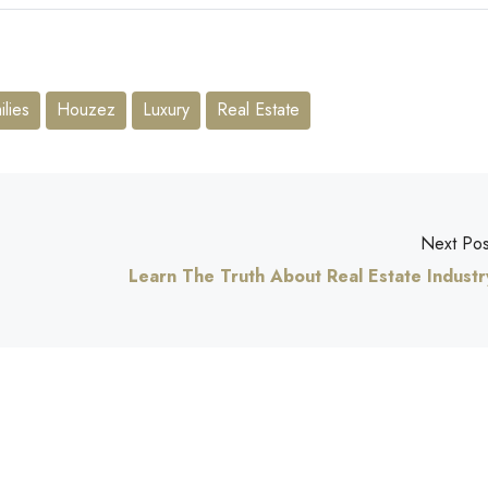
lies
Houzez
Luxury
Real Estate
Next Pos
Learn The Truth About Real Estate Industr