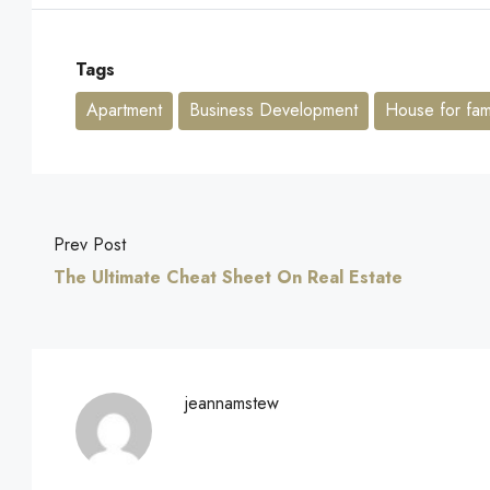
Tags
Apartment
Business Development
House for fami
Prev Post
The Ultimate Cheat Sheet On Real Estate
jeannamstew