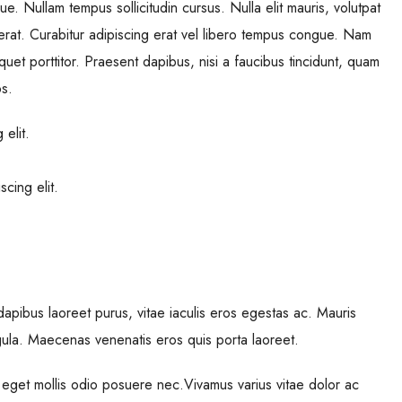
gue. Nullam tempus sollicitudin cursus. Nulla elit mauris, volutpat
g erat. Curabitur adipiscing erat vel libero tempus congue. Nam
uet porttitor. Praesent dapibus, nisi a faucibus tincidunt, quam
os.
elit.
cing elit.
pibus laoreet purus, vitae iaculis eros egestas ac. Mauris
igula. Maecenas venenatis eros quis porta laoreet.
 eget mollis odio posuere nec.Vivamus varius vitae dolor ac