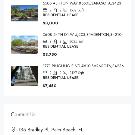
5505 ASHTON WAY #5505,SARASOTA,34231
2
2
1502
Sqft
RESIDENTIAL LEASE
$3,000
3608 54TH DR W #J203,BRADENTON,34210
3
3
2025
Sqft
RESIDENTIAL LEASE
$3,750
1771 RINGLING BLVD #610,SARASOTA,34236
2
2
2127
Sqft
RESIDENTIAL LEASE
$7,450
Contact Us
135 Bradley Pl, Palm Beach, FL